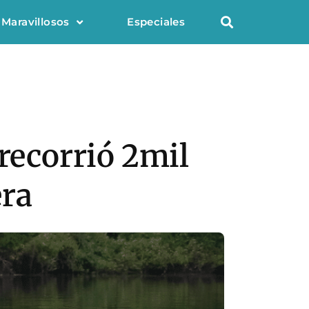
 Maravillosos
Especiales
 recorrió 2mil
era