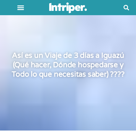
Así es un Viaje de 3 días a Iguazú
(Qué hacer, Dónde hospedarse y
Todo lo que necesitas saber) ????