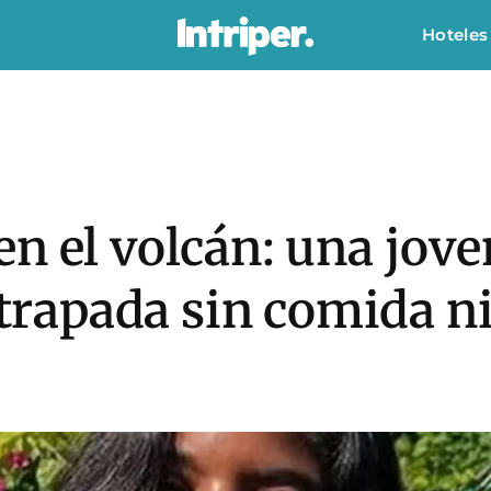
Hoteles
n el volcán: una jove
 atrapada sin comida n