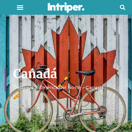
Canadá
Destinos
»
América del Norte
»
Canadá