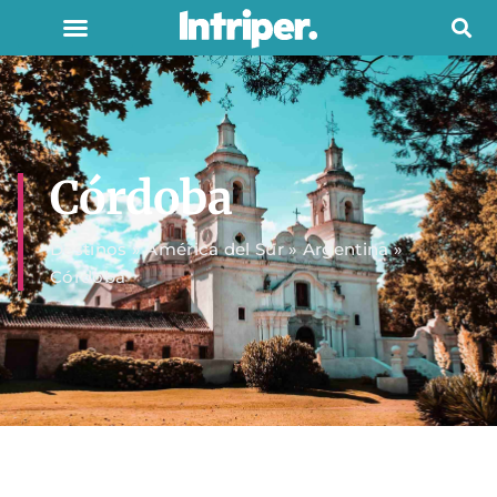
Córdoba
Destinos
»
América del Sur
»
Argentina
»
Córdoba