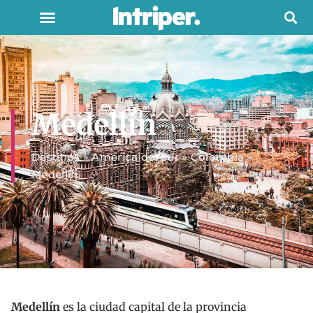
Medellín
Destinos
»
América del Sur
»
Colombia
»
Medellín
Medellín
es la ciudad capital de la provincia