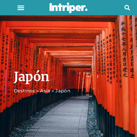
Japón
Destinos
»
Asia
»
Japón