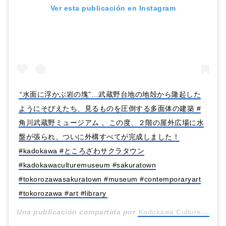
Ver esta publicación en Instagram
“水面に浮かぶ岩の塊”…武蔵野台地の地殻から隆起した
ようにそびえたち、見るものを圧倒する多面体の建築 #
角川武蔵野ミュージアム 。この度、２階の屋外広場に水
盤が張られ、ついに外構すべてが完成しました！
#kadokawa #ところざわサクラタウン
#kadokawaculturemuseum #sakuratown
#tokorozawasakuratown #museum #contemporaryart
#tokorozawa #art #library
Una publicación compartida por
Kadokawa Culture Museum