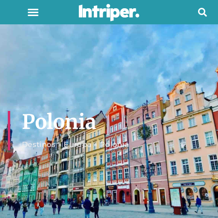
Polonia
Destinos
»
Europa
»
Polonia