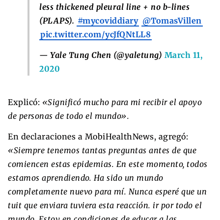
less thickened pleural line + no b-lines
(PLAPS).
#mycoviddiary
@TomasVillen
pic.twitter.com/ycJfQNtLL8
— Yale Tung Chen (@yaletung)
March 11,
2020
Explicó:
«Significó mucho para mi recibir el apoyo
de personas de todo el mundo».
En declaraciones a MobiHealthNews, agregó:
«Siempre tenemos tantas preguntas antes de que
comiencen estas epidemias. En este momento, todos
estamos aprendiendo. Ha sido un mundo
completamente nuevo para mí. Nunca esperé que un
tuit que enviara tuviera esta reacción. ir por todo el
mundo. Estoy en condiciones de educar a las