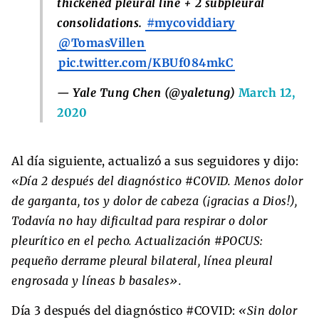
thickened pleural line + 2 subpleural
consolidations.
#mycoviddiary
@TomasVillen
pic.twitter.com/KBUf084mkC
— Yale Tung Chen (@yaletung)
March 12,
2020
Al día siguiente, actualizó a sus seguidores y dijo:
«Día 2 después del diagnóstico #COVID. Menos dolor
de garganta, tos y dolor de cabeza (¡gracias a Dios!),
Todavía no hay dificultad para respirar o dolor
pleurítico en el pecho. Actualización #POCUS:
pequeño derrame pleural bilateral, línea pleural
engrosada y líneas b basales».
Día 3 después del diagnóstico #COVID:
«Sin dolor