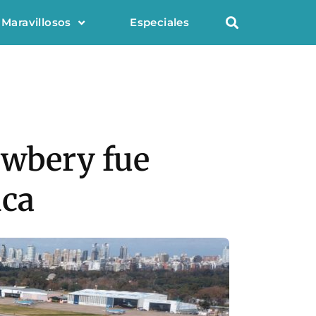
 Maravillosos
Especiales
ewbery fue
ica