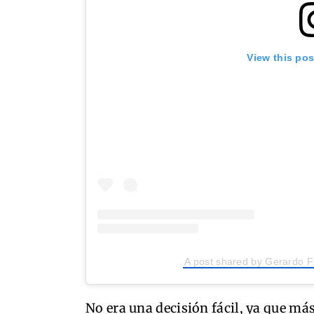
View this po
A post shared by Gerardo 
No era una decisión fácil, ya que má