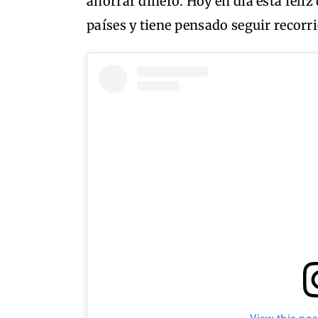
ahorrar dinero. Hoy en día está feliz 
países y tiene pensado seguir recor
View this po