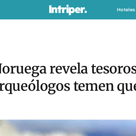
Hoteles
Noruega revela tesoros
 arqueólogos temen q