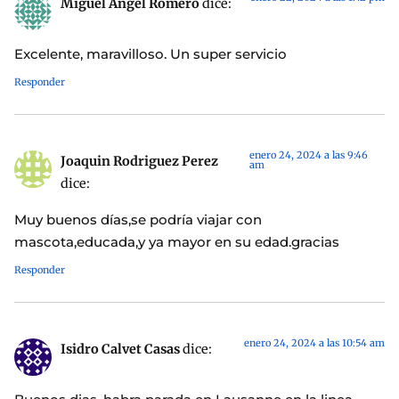
Miguel Angel Romero
dice:
Excelente, maravilloso. Un super servicio
Responder
enero 24, 2024 a las 9:46
Joaquin Rodriguez Perez
am
dice:
Muy buenos días,se podría viajar con
mascota,educada,y ya mayor en su edad.gracias
Responder
enero 24, 2024 a las 10:54 am
Isidro Calvet Casas
dice: