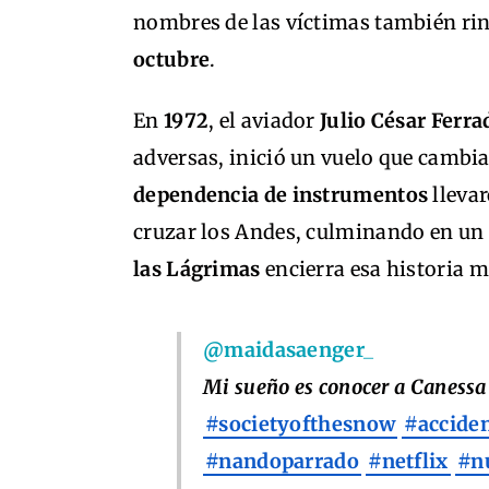
nombres de las víctimas también rin
octubre
.
En
1972
, el aviador
Julio César Ferra
adversas, inició un vuelo que cambia
dependencia de instrumentos
llevar
cruzar los Andes, culminando en un
las Lágrimas
encierra esa historia 
@maidasaenger_
Mi sueño es conocer a Caness
#societyofthesnow
#accide
#nandoparrado
#netflix
#n