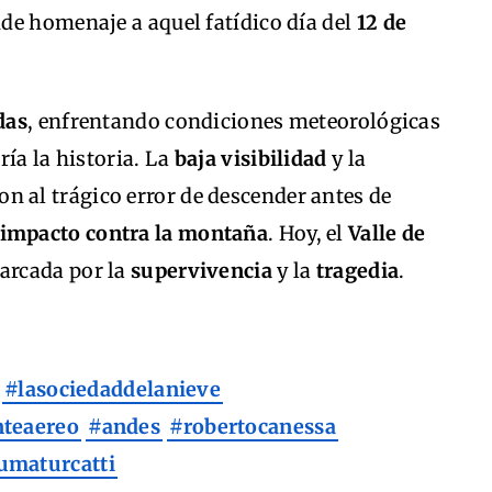
de homenaje a aquel fatídico día del
12 de
das
, enfrentando condiciones meteorológicas
ría la historia. La
baja visibilidad
y la
on al trágico error de descender antes de
impacto contra la montaña
. Hoy, el
Valle de
marcada por la
supervivencia
y la
tragedia
.
a
#lasociedaddelanieve
nteaereo
#andes
#robertocanessa
umaturcatti