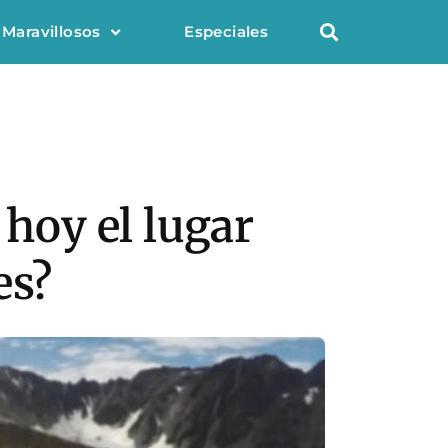
 Maravillosos
Especiales
 hoy el lugar
es?