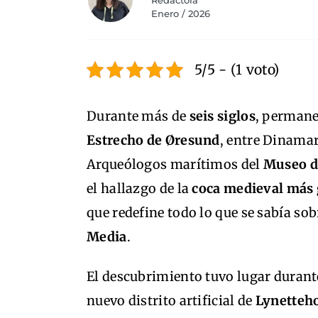
Redactora
Enero / 2026
5/5 - (1 voto)
Durante más de
seis siglos
, permane
Estrecho de Øresund
, entre Dinamar
Arqueólogos marítimos del
Museo d
el hallazgo de la
coca medieval más
que redefine todo lo que se sabía so
Media
.
El descubrimiento tuvo lugar durante
nuevo distrito artificial de
Lynetteh