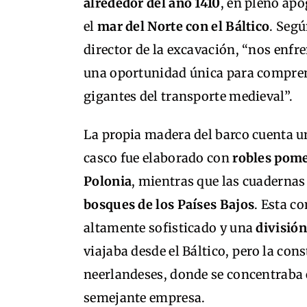
alrededor del año 1410
, en pleno ap
el
mar del Norte con el Báltico
. Seg
director de la excavación, “nos enf
una oportunidad única para compre
gigantes del transporte medieval”.
La propia madera del barco cuenta una
casco fue elaborado con
robles pom
Polonia
, mientras que las cuadernas
bosques de los Países Bajos
. Esta c
altamente sofisticado y una
división
viajaba desde el Báltico, pero la cons
neerlandeses, donde se concentraba 
semejante empresa.