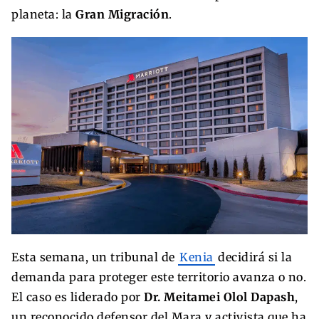
planeta: la
Gran Migración
.
Esta semana, un tribunal de
Kenia
decidirá si la
demanda para proteger este territorio avanza o no.
El caso es liderado por
Dr. Meitamei Olol Dapash
,
un reconocido defensor del Mara y activista que ha