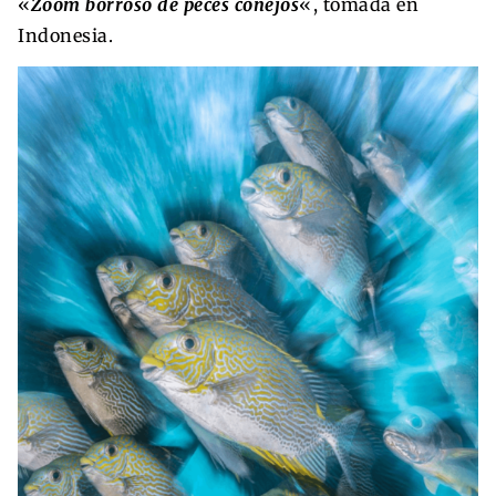
«
Zoom borroso de peces conejos
«, tomada en
Indonesia.