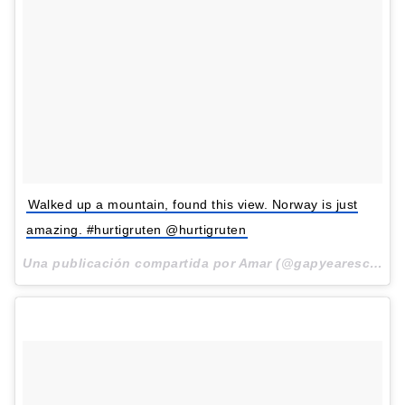
Walked up a mountain, found this view. Norway is just
amazing. #hurtigruten @hurtigruten
Una publicación compartida por Amar (@gapyearescape) el