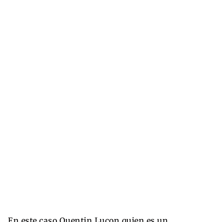
En este caso Quentin Luçon quien es un