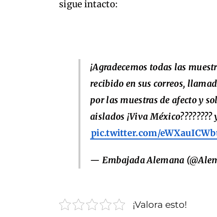
sigue intacto:
¡Agradecemos todas las muestr
recibido en sus correos, llam
por las muestras de afecto y s
aislados ¡Viva México???????? 
pic.twitter.com/eWXauICWb
— Embajada Alemana (@Ale
¡Valora esto!