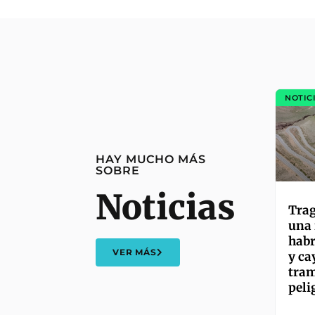
NOTIC
HAY MUCHO MÁS
SOBRE
Noticias
Trag
una 
habr
VER MÁS
y ca
tram
peli