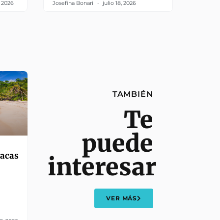
, 2026
Josefina Bonari
julio 18, 2026
TAMBIÉN
Te
puede
íacas
interesar
VER MÁS