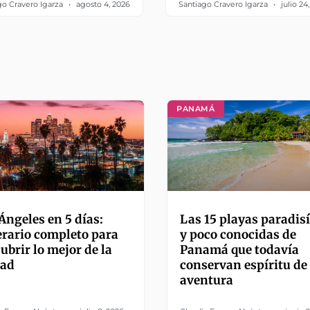
go Cravero Igarza
agosto 4, 2026
Santiago Cravero Igarza
julio 24
PANAMÁ
Ángeles en 5 días:
Las 15 playas paradis
erario completo para
y poco conocidas de
ubrir lo mejor de la
Panamá que todavía
dad
conservan espíritu de
aventura