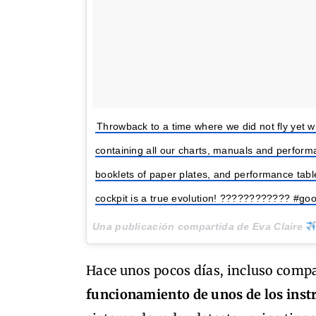
Throwback to a time where we did not fly yet wi
containing all our charts, manuals and performa
booklets of paper plates, and performance tabl
cockpit is a true evolution! ???????????? #go
Una publicación compartida de Eva Claire
Hace unos pocos días, incluso compa
funcionamiento de unos de los ins