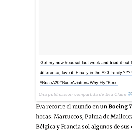
Got my new headset last week and tried it out f
difference, love it! Finally in the A20 family ???
#BoseA20#BoseAviation#WhyIFly#Bose
Una publicación compartida de Eva Claire
Eva recorre el mundo en un
Boeing 
horas: Marruecos, Palma de Mallorc
Bélgica y Francia sol algunos de sus 