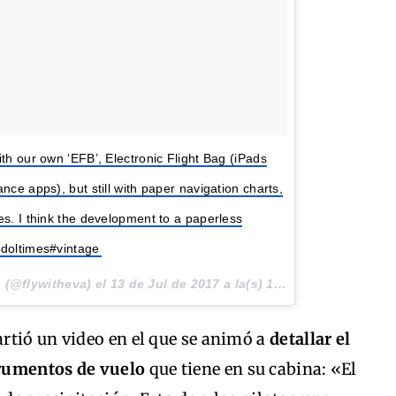
th our own ‘EFB’, Electronic Flight Bag (iPads
nce apps), but still with paper navigation charts,
es. I think the development to a paperless
odoltimes#vintage
(@flywitheva) el
13 de Jul de 2017 a la(s) 10:09 PDT
rtió un video en el que se animó a
detallar el
trumentos de vuelo
que tiene en su cabina: «El