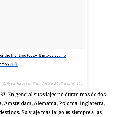
or the first time today. It makes such a
?????‍
(@flywitheva) el
5 de Jul de 2017 a la(s) 12:03 PDT
737
. En general sus viajes no duran más de dos
a, Amsterdam, Alemania, Polonia, Inglaterra,
destinos. Su viaje más largo es siempre a las