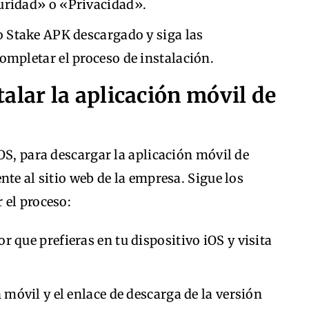
guridad» o «Privacidad».
o Stake APK descargado y siga las
ompletar el proceso de instalación.
alar la aplicación móvil de
OS, para descargar la aplicación móvil de
nte al sitio web de la empresa. Sigue los
 el proceso:
r que prefieras en tu dispositivo iOS y visita
 móvil y el enlace de descarga de la versión