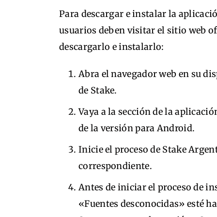
Para descargar e instalar la aplicaci
usuarios deben visitar el sitio web o
descargarlo e instalarlo:
Abra el navegador web en su disp
de Stake.
Vaya a la sección de la aplicaci
de la versión para Android.
Inicie el proceso de Stake Argen
correspondiente.
Antes de iniciar el proceso de in
«Fuentes desconocidas» esté hab