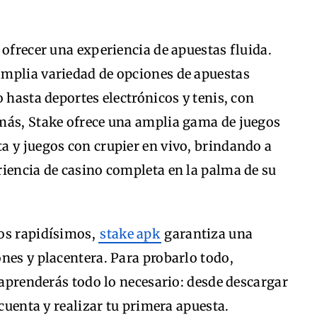
 ofrecer una experiencia de apuestas fluida.
mplia variedad de opciones de apuestas
 hasta deportes electrónicos y tenis, con
más, Stake ofrece una amplia gama de juegos
a y juegos con crupier en vivo, brindando a
riencia de casino completa en la palma de su
os rapidísimos,
stake apk
garantiza una
nes y placentera. Para probarlo todo,
, aprenderás todo lo necesario: desde descargar
 cuenta y realizar tu primera apuesta.