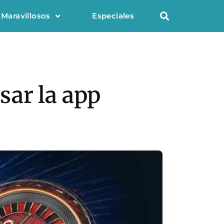
 Maravillosos
Especiales
usar la app