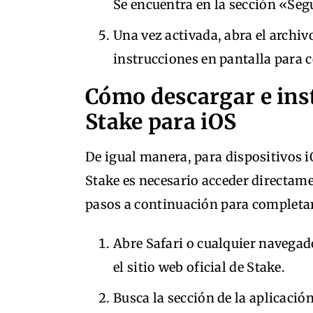
Se encuentra en la sección «Se
Una vez activada, abra el archiv
instrucciones en pantalla para c
Cómo descargar e inst
Stake para iOS
De igual manera, para dispositivos i
Stake es necesario acceder directame
pasos a continuación para completar
Abre Safari o cualquier navegado
el sitio web oficial de Stake.
Busca la sección de la aplicación