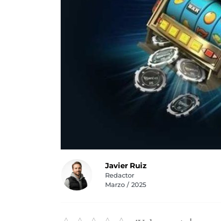
Javier Ruiz
Redactor
Marzo / 2025