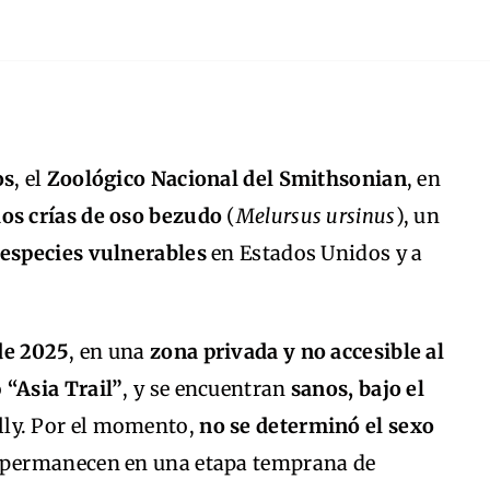
os
, el
Zoológico Nacional del Smithsonian
, en
os crías de oso bezudo
(
Melursus ursinus
), un
especies vulnerables
en Estados Unidos y a
de 2025
, en una
zona privada y no accesible al
o
“Asia Trail”
, y se encuentran
sanos, bajo el
lly. Por el momento,
no se determinó el sexo
e permanecen en una etapa temprana de