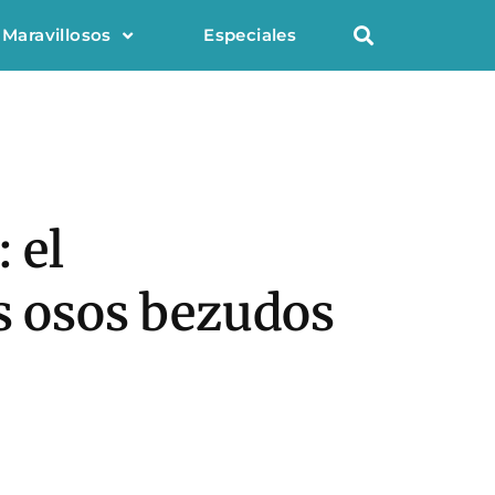
 Maravillosos
Especiales
 el
os osos bezudos