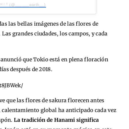
 ᶜ ᴴ ᴵ ꙳ (@______earth__)
s las bellas imágenes de las flores de
s. Las grandes ciudades, los campos, y cada
 anunció que Tokio está en plena floración
 días después de 2018.
t8JBWek/
ve que las flores de sakura florecen antes
l calentamiento global ha anticipado cada vez
Japón.
La tradición de Hanami significa