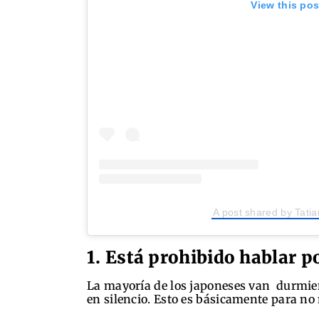
View this po
A post shared by Tatia
1. Está prohibido hablar po
La mayoría de los japoneses van durmiend
en silencio. Esto es básicamente para no