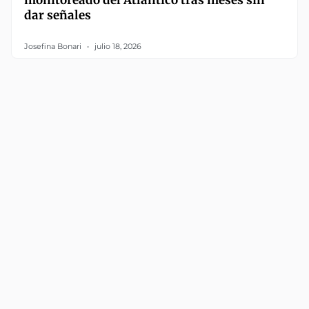
monitoreado del Atlántico tras meses sin
dar señales
Josefina Bonari
julio 18, 2026