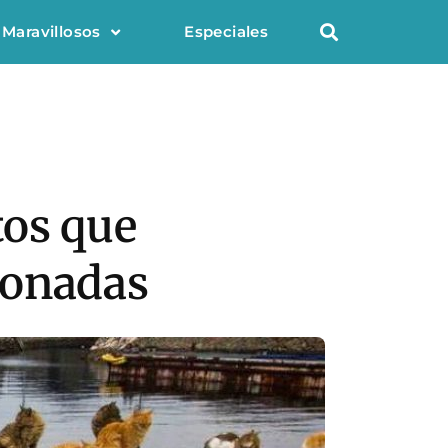
 Maravillosos
Especiales
tos que
donadas