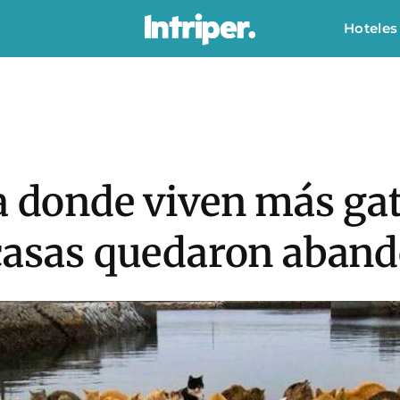
Hoteles
a donde viven más ga
 casas quedaron aban