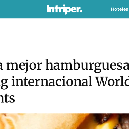
Hoteles
a mejor hamburguesa
g internacional World
nts