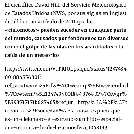
El científico David Hill, del Servicio Meteorológico
de Estados Unidos (NWS, por sus siglas en inglés),
detalló en un artículo de 2011 que los
«cielomotos» pueden suceder en cualquier parte
del mundo, causados por fenómenos tan diversos
como el golpe de las olas en los acantilados o la
caída de un meteorito.
https://twitter.com/VITRIOLpsique/status/1247434
001884876801?
ref_src=twsrc%5Etfw%7Ctwcamp%5Etweetembed
%7Ctwterm%5E1247434001884876801%7Ctwgr%
5E393535353b687465&ref_url=https%3A%2F%2Ft
n.com.ar%2Fsociedad%2Fla-nasa-explico-que-
es-un-cielomoto-el-extrano-zumbido-espacial-
que-retumba-desde-la-atmosfera_1058019