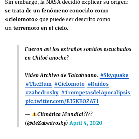
Sin embargo, la NASA decidió explicar su origen:
se trata de un fenómeno conocido como
«cielomoto»
que puede ser descrito como
un
terremoto en el cielo.
Fueron así los extraños sonidos escuchados
en Chiloé anoche?
Video Archivo de Talcahuano.
#Skyquake
#TheHum
#Cielomoto
#Ruidos
#zabedrosky
#TrompetasdelApocalipsis
pic.twitter.com/E35KEOZA71
—
Climática Mundial????
(@deZabedrosky)
April 4, 2020