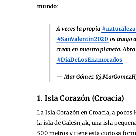
mundo
:
A veces la propia
#naturaleza
#SanValentin2020
os traigo 
crean en nuestro planeta. Abro 
#DiaDeLosEnamorados
— Mar Gómez (@MarGomezH
1. Isla Corazón (Croacia)
La Isla Corazón en Croacia, a pocos 
la isla de Galešnjak, una isla peque
500 metros y tiene esta curiosa for