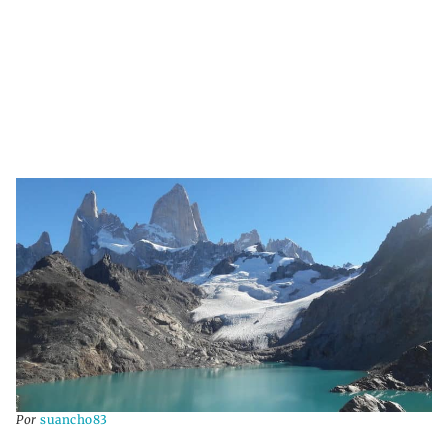
Por
suancho83