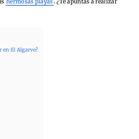
us
hermosas playas
. ¿Te apuntas a realizar
r en El Algarve?