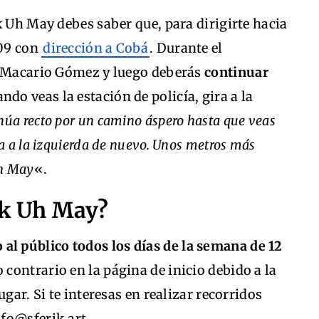
k Uh May debes saber que, para dirigirte hacia
109 con
dirección a Cobá
. Durante el
e Macario Gómez y luego deberás
continuar
ando veas la estación de policía, gira a la
núa recto por un camino áspero hasta que veas
a a la izquierda de nuevo. Unos metros más
Uh May
«.
ik Uh May?
o al público todos los días de la semana de 12
o contrario en la página de inicio debido a la
gar. Si te interesas en realizar recorridos
fo@sferik.art.