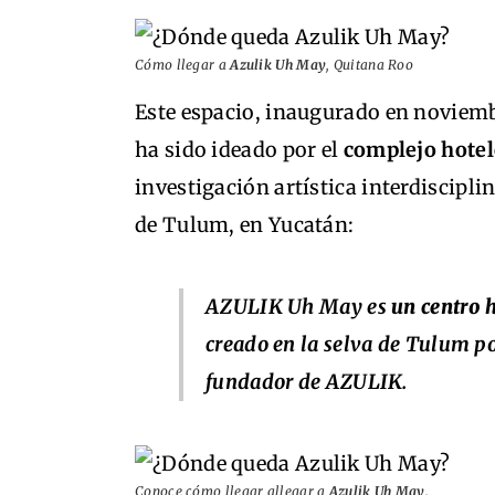
Cómo llegar a
Azulik Uh May
, Quitana Roo
Este espacio, inaugurado en noviemb
ha sido ideado por el
complejo hote
investigación artística interdiscipli
de Tulum, en Yucatán:
AZULIK Uh May es
un centro 
creado en la selva de Tulum p
fundador de AZULIK.
Conoce cómo llegar allegar a
Azulik Uh May
.