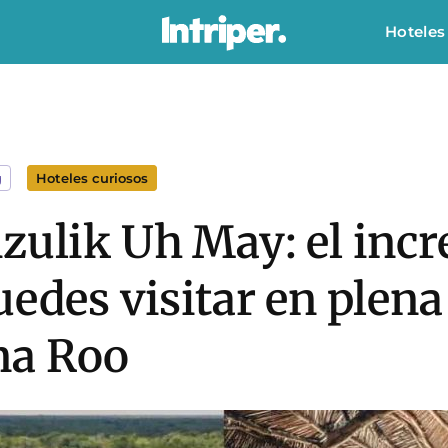
Hoteles
g
Hoteles curiosos
zulik Uh May: el incr
uedes visitar en plena
na Roo