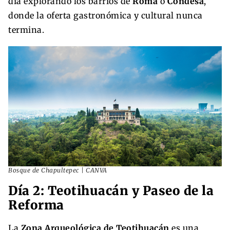
día explorando los barrios de
Roma
o
Condesa
,
donde la oferta gastronómica y cultural nunca
termina.
Bosque de Chapultepec | CANVA
Día 2: Teotihuacán y Paseo de la
Reforma
La
Zona Arqueológica de Teotihuacán
es una