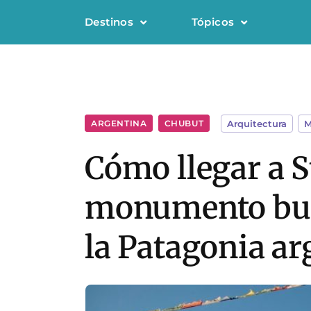
Destinos
Tópicos
ARGENTINA
,
CHUBUT
Arquitectura
,
M
Cómo llegar a 
monumento budi
la Patagonia ar