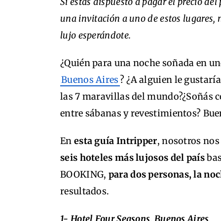
Si estás dispuesto a pagar el precio del 
una invitación a uno de estos lugares, 
lujo esperándote.
¿Quién para una noche soñada en un
Buenos Aires
? ¿A alguien le gustarí
las 7 maravillas del mundo?¿Soñás con
entre sábanas y revestimientos? Buen
En
esta guía Intripper
, nosotros no
seis hoteles más lujosos del país
ba
BOOKING,
para dos personas, la noc
resultados.
1- Hotel Four Seasons, Buenos Aires