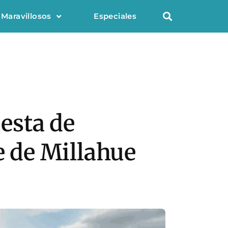
 Maravillosos
Especiales
uesta de
e de Millahue