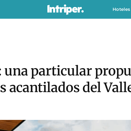
Hoteles
l: una particular prop
s acantilados del Vall