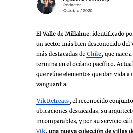
Redactor
Octubre / 2020
El
Valle de Millahue
, identificado p
un sector más bien desconocido del V
más destacadas de
Chile
, que nace a
termina en el océano pacífico. Actua
que reúne elementos que dan vida a u
vanguardia.
Vik­ Retreats
, el reconocido conjunt
ubicaciones destacadas, su arquitect
incomparables, y por su servicio cá
Vik
,
una nueva colección de villas d