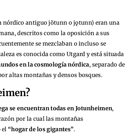
en nórdico antiguo jötunn o jǫtunn) eran una
mana, descritos como la oposición a sus
recuentemente se mezclaban o incluso se
taleza es conocida como Utgard y está situada
undos en la cosmología nórdica
, separado de
por altas montañas y densos bosques.
heimen?
ega se encuentran todas en Jotunheimen
,
razón por la cual las montañas
 el
“hogar de los gigantes”
.