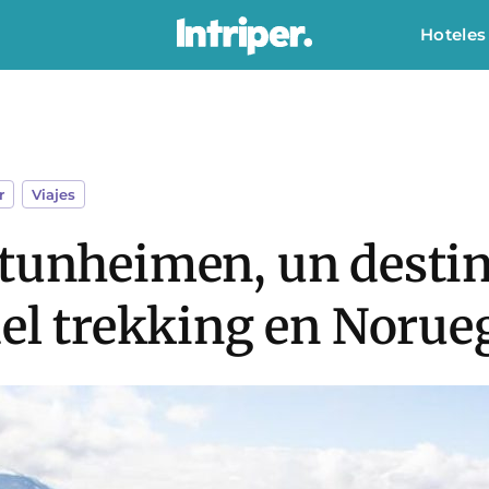
Hoteles
r
,
Viajes
otunheimen, un desti
del trekking en Norue