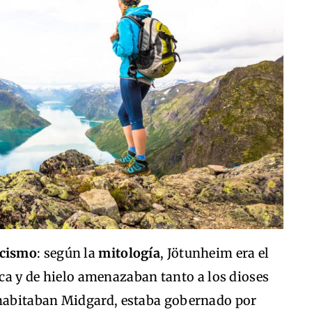
icismo
: según la
mitología
, Jötunheim era el
oca y de hielo amenazaban tanto a los dioses
habitaban Midgard, estaba gobernado por