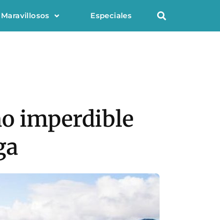
 Maravillosos
Especiales
no imperdible
ga