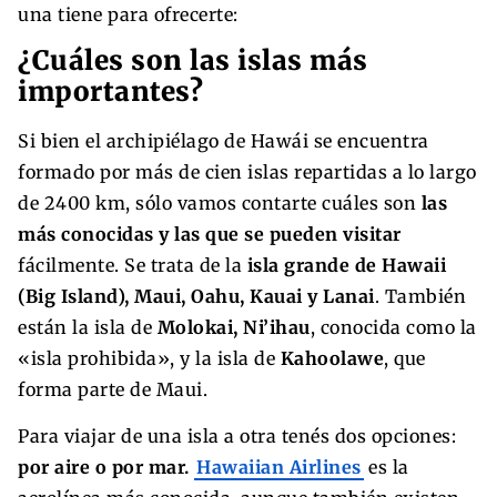
una tiene para ofrecerte:
¿Cuáles son las islas más
importantes?
Si bien el archipiélago de Hawái se encuentra
formado por
más de cien islas
repartidas a lo largo
de 2400 km,
sólo vamos contarte cuáles son
las
más conocidas y las que se pueden visitar
fácilmente. Se trata de la
isla grande de Hawaii
(Big Island), Maui, Oahu, Kauai y Lanai
. También
están la
isla de
Molokai, Ni’ihau
, conocida como la
«isla prohibida», y la
isla de
Kahoolawe
, que
forma parte de
Maui
.
Para viajar de una isla a otra tenés dos opciones:
por aire o por mar.
Hawaiian Airlines
es la