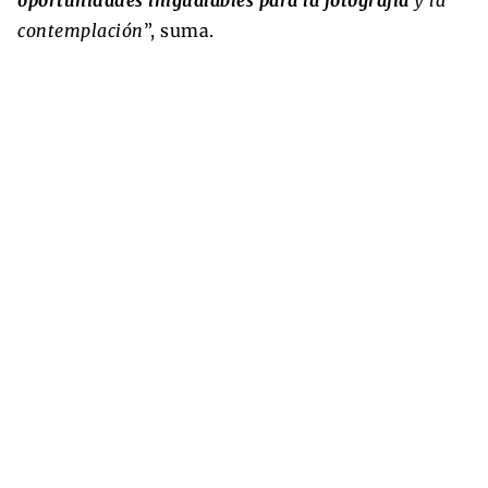
oportunidades inigualables para la fotografía
y la
contemplación
”, suma.