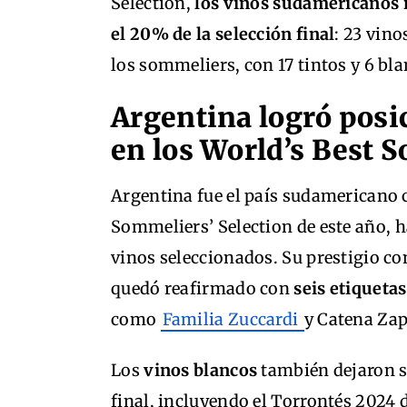
Selection,
los vinos sudamericanos r
el 20% de la selección final
: 23 vin
los sommeliers, con 17 tintos y 6 blan
Argentina logró posi
en los World’s Best 
Argentina fue el país sudamericano 
Sommeliers’ Selection de este año, 
vinos seleccionados. Su prestigio c
quedó reafirmado con
seis etiquetas
como
Familia Zuccardi
y Catena Zap
Los
vinos blancos
también dejaron s
final, incluyendo el Torrontés 2024 