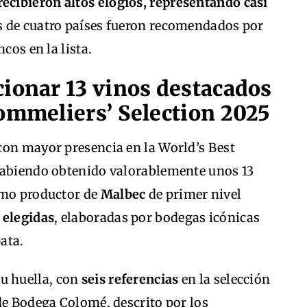
ecibieron altos elogios, representando casi
os de cuatro países fueron recomendados por
cos en la lista.
cionar 13 vinos destacados
Sommeliers’ Selection 2025
con mayor presencia en la World’s Best
habiendo obtenido valorablemente unos 13
omo productor de
Malbec
de primer nivel
 elegidas
, elaboradas por bodegas icónicas
ata.
u huella, con
seis referencias
en la selección
de Bodega Colomé, descrito por los