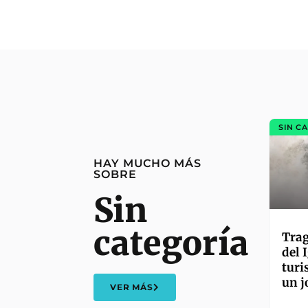
SIN C
HAY MUCHO MÁS
SOBRE
Sin
categoría
Trag
del 
turi
un j
VER MÁS