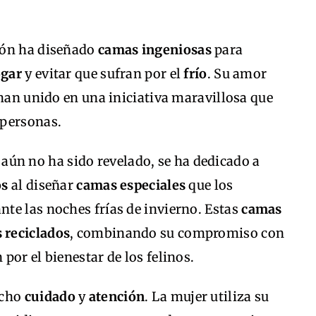
zón ha diseñado
camas ingeniosas
para
ogar
y evitar que sufran por el
frío
. Su amor
 han unido en una iniciativa maravillosa que
 personas.
ún no ha sido revelado, se ha dedicado a
os
al diseñar
camas especiales
que los
te las noches frías de invierno. Estas
camas
 reciclados
, combinando su compromiso con
por el bienestar de los felinos.
ucho
cuidado
y
atención
. La mujer utiliza su