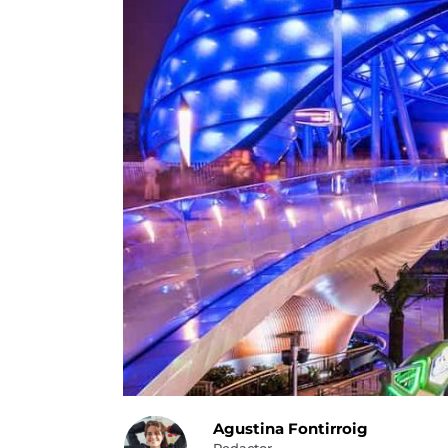
Agustina Fontirroig