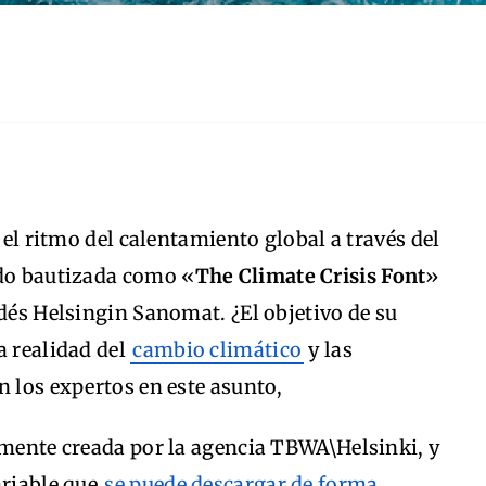
a el ritmo del calentamiento global a través del
ido bautizada como «
The Climate Crisis Font
»
ndés Helsingin Sanomat. ¿El objetivo de su
a realidad del
cambio climático
y las
n los expertos en este asunto,
amente creada por la agencia TBWA\Helsinki, y
ariable que
se puede descargar de forma