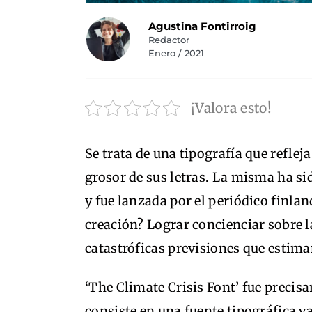
Agustina Fontirroig
Redactor
Enero / 2021
¡Valora esto!
Se trata de una tipografía que reflej
grosor de sus letras. La misma ha s
y fue lanzada por el periódico finla
creación? Lograr concienciar sobre l
catastróficas previsiones que estima
‘The Climate Crisis Font’ fue precis
consiste en una fuente tipográfica v