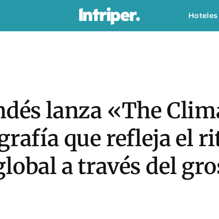
Hoteles
ndés lanza «The Clima
rafía que refleja el r
lobal a través del gro