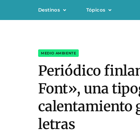
Destinos
Tópicos
MEDIO AMBIENTE
Periódico finla
Font», una tipog
calentamiento g
letras