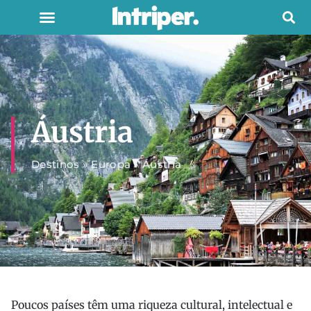
Áustria
Destinos
»
Europa
»
Áustria
Poucos países têm uma riqueza cultural, intelectual e