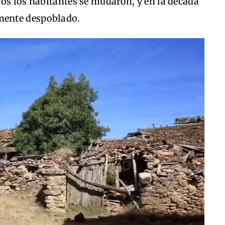
os los habitantes se mudaron, y en la década
mente despoblado.