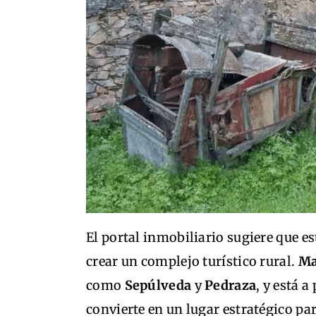
El portal inmobiliario sugiere que e
crear un complejo turístico rural.
Ma
como
Sepúlveda
y
Pedraza
, y está 
convierte en un lugar estratégico par