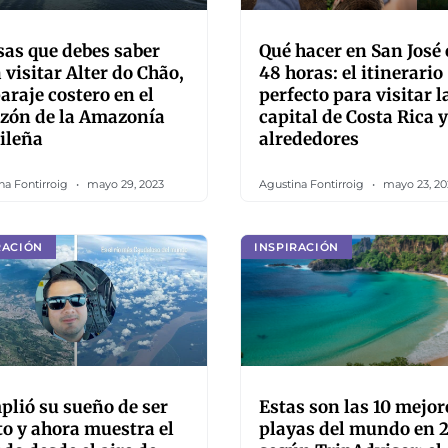
sas que debes saber
Qué hacer en San José
 visitar Alter do Chão,
48 horas: el itinerario
araje costero en el
perfecto para visitar l
zón de la Amazonía
capital de Costa Rica y
ileña
alrededores
na Fontirroig
mayo 29, 2023
Agustina Fontirroig
mayo 23, 20
RACIÓN
INSPIRACIÓN
lió su sueño de ser
Estas son las 10 mejor
to y ahora muestra el
playas del mundo en 