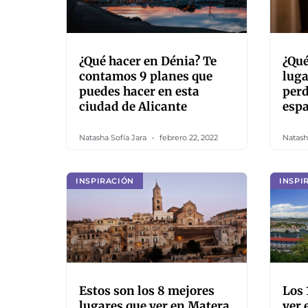
¿Qué hacer en Dénia? Te
¿Qué
contamos 9 planes que
luga
puedes hacer en esta
perd
ciudad de Alicante
esp
Natasha Sofía Jara
febrero 22, 2022
Natash
INSPIRACIÓN
INSPI
Estos son los 8 mejores
Los 
lugares que ver en Matera
ver 