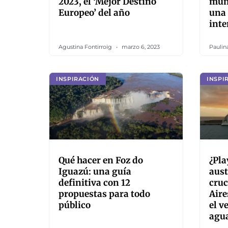
2023, el ‘Mejor Destino
mund
Europeo’ del año
una
inte
Agustina Fontirroig
marzo 6, 2023
Paulin
INSPIRACIÓN
INSPI
Qué hacer en Foz do
¿Pla
Iguazú: una guía
aust
definitiva con 12
cruc
propuestas para todo
Aire
público
el v
agu