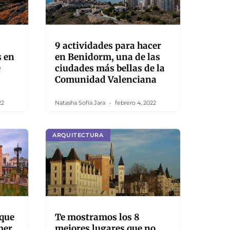
9 actividades para hacer
s en
en Benidorm, una de las
e
ciudades más bellas de la
Comunidad Valenciana
22
Natasha Sofía Jara
febrero 4, 2022
ARQUITECTURA
rque
Te mostramos los 8
mer
mejores lugares que no