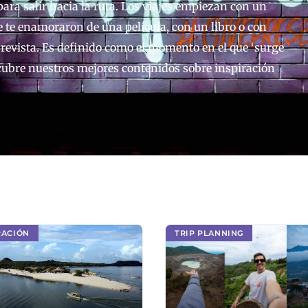
ara salir hacia la ruta. Los viajes empiezan con un
e te enamoraron de una película, con un libro o con
revista.
Es definido como el momento en el que ‘surge
scubre nuestros mejores contenidos sobre inspiración
RACIÓN
TRIP PLANNING