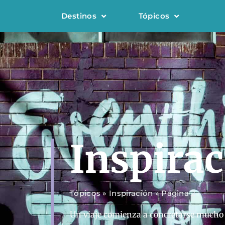
Destinos
Tópicos
Inspira
Tópicos
»
Inspiración
»
Página 2
Un viaje comienza a concretarse mucho a