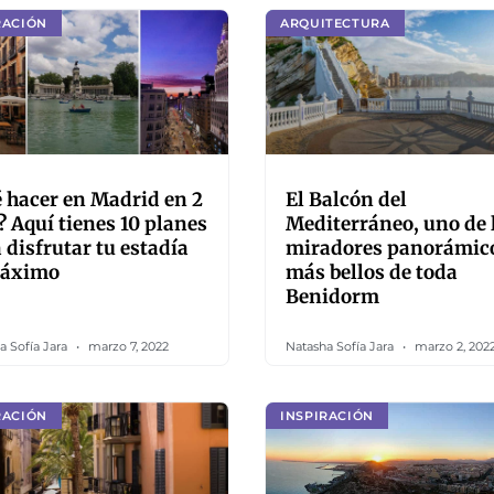
RACIÓN
ARQUITECTURA
 hacer en Madrid en 2
El Balcón del
? Aquí tienes 10 planes
Mediterráneo, uno de 
 disfrutar tu estadía
miradores panorámic
máximo
más bellos de toda
Benidorm
a Sofía Jara
marzo 7, 2022
Natasha Sofía Jara
marzo 2, 202
RACIÓN
INSPIRACIÓN