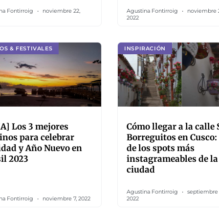
na Fontirroig
noviembre 22,
Agustina Fontirroig
noviembre 
2022
OS & FESTIVALES
INSPIRACIÓN
A] Los 3 mejores
Cómo llegar a la calle 
inos para celebrar
Borreguitos en Cusco:
idad y Año Nuevo en
de los spots más
il 2023
instagrameables de la
ciudad
Agustina Fontirroig
septiembre 
na Fontirroig
noviembre 7, 2022
2022