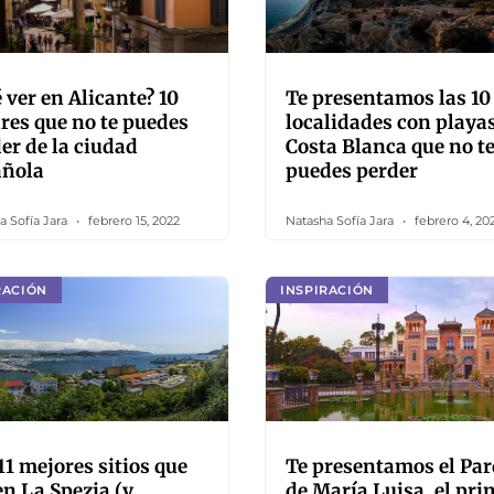
 ver en Alicante? 10
Te presentamos las 10
res que no te puedes
localidades con playa
er de la ciudad
Costa Blanca que no t
añola
puedes perder
a Sofía Jara
febrero 15, 2022
Natasha Sofía Jara
febrero 4, 20
RACIÓN
INSPIRACIÓN
11 mejores sitios que
Te presentamos el Pa
en La Spezia (y
de María Luisa, el pri