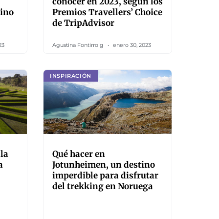
conocer en 2023, según los
tino
Premios Travellers’ Choice
de TripAdvisor
23
Agustina Fontirroig
enero 30, 2023
INSPIRACIÓN
 la
Qué hacer en
a
Jotunheimen, un destino
imperdible para disfrutar
del trekking en Noruega