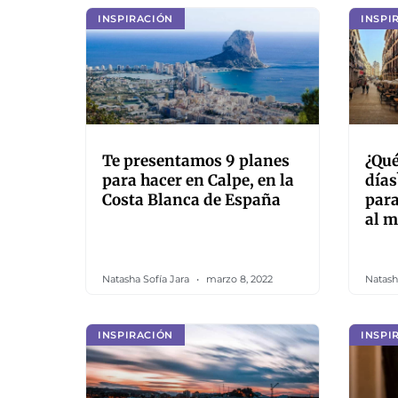
INSPIRACIÓN
INSPI
Te presentamos 9 planes
¿Qué
para hacer en Calpe, en la
días
Costa Blanca de España
para
al 
Natasha Sofía Jara
marzo 8, 2022
Natash
INSPIRACIÓN
INSPI