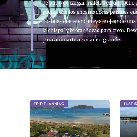
de bus o de cargar maletas en un coche p
sueño, con los encantadores paisajes qu
postales que te encontraste ojeando una 
la chispa’ y brotan ideas para crear. De
para animarte a soñar en grande.
TRIP PLANNING
INSPI