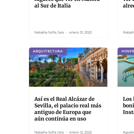
al Sur de Italia
alre
Natasha Sofía Jara
enero 31, 2022
Natash
ARQUITECTURA
HOSP
Así es el Real Alcázar de
Los 
Sevilla, el palacio real más
boni
antiguo de Europa que
Ins
aún continúa en uso
Natasha Sofía Jara
enero 12, 2022
Agusti