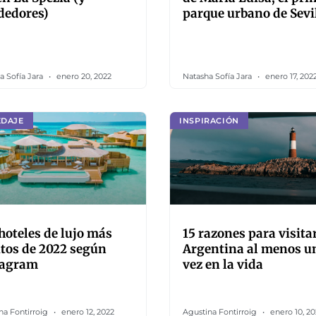
dedores)
parque urbano de Sevi
a Sofía Jara
enero 20, 2022
Natasha Sofía Jara
enero 17, 202
EDAJE
INSPIRACIÓN
hoteles de lujo más
15 razones para visita
tos de 2022 según
Argentina al menos u
tagram
vez en la vida
na Fontirroig
enero 12, 2022
Agustina Fontirroig
enero 10, 20