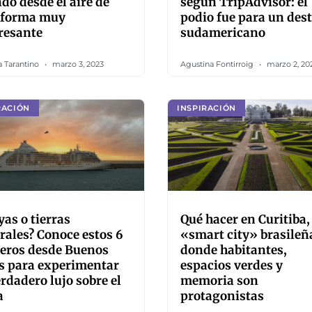
o desde el aire de
según TripAdvisor: el
 forma muy
podio fue para un des
resante
sudamericano
a Tarantino
marzo 3, 2023
Agustina Fontirroig
marzo 2, 20
RACIÓN
INSPIRACIÓN
yas o tierras
Qué hacer en Curitiba,
rales? Conoce estos 6
«smart city» brasileñ
eros desde Buenos
donde habitantes,
s para experimentar
espacios verdes y
erdadero lujo sobre el
memoria son
a
protagonistas