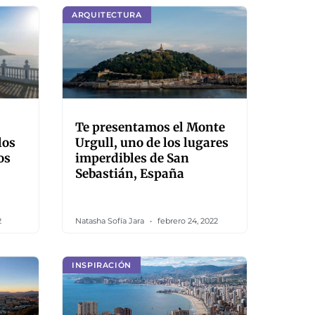
ARQUITECTURA
Te presentamos el Monte
los
Urgull, uno de los lugares
os
imperdibles de San
Sebastián, España
2
Natasha Sofía Jara
febrero 24, 2022
INSPIRACIÓN