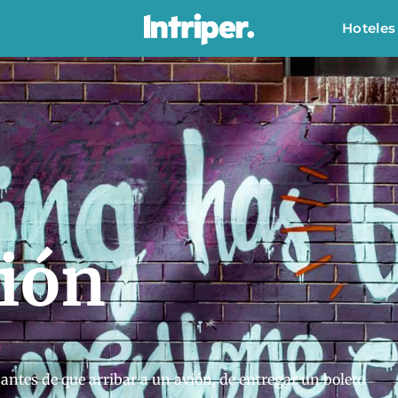
Hoteles
ción
ntes de que arribar a un avión, de entregar un boleto