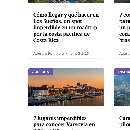
Cómo llegar y qué hacer en
7 co
Los Sueños, un spot
para
imperdible en un roadtrip
un p
por la costa pacífica de
cora
Costa Rica
bras
Agustina Fontirroig
junio 3, 2023
Agusti
CULTURA
INSPI
7 lugares imperdibles
Cump
para conocer Varsovia en
pilo