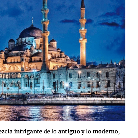
ezcla
intrigante
de lo
antiguo
y lo
moderno
,