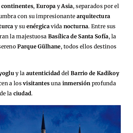
s
continentes
,
Europa
y
Asia
, separados por el
umbra con su impresionante
arquitectura
turca
y su
enérgica
vida
nocturna
. Entre sus
ran la majestuosa
Basílica de Santa Sofía
, la
 sereno
Parque Gülhane
, todos ellos destinos
yoglu
y la
autenticidad
del
Barrio de Kadikoy
ecen a los
visitantes
una
inmersión
profunda
de la
ciudad
.