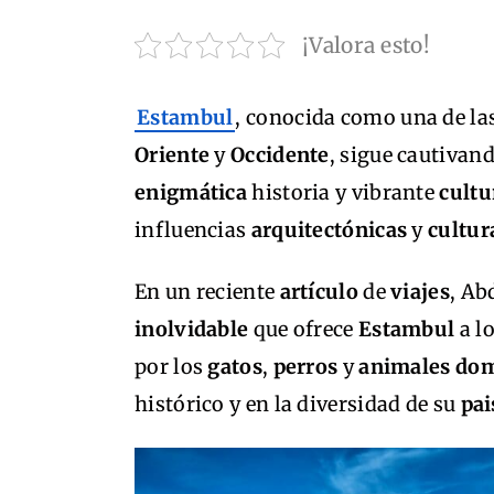
¡Valora esto!
Estambul
, conocida como una de l
Oriente
y
Occidente
, sigue cautivan
enigmática
historia y vibrante
cultu
influencias
arquitectónicas
y
cultur
En un reciente
artículo
de
viajes
, Ab
inolvidable
que ofrece
Estambul
a l
por los
gatos
,
perros
y
animales dom
histórico y en la diversidad de su
pai