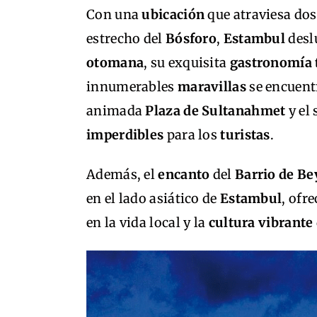
Con una
ubicación
que atraviesa do
estrecho del
Bósforo
,
Estambul
desl
otomana
, su exquisita
gastronomía
innumerables
maravillas
se encuent
animada
Plaza de Sultanahmet
y el
imperdibles
para los
turistas
.
Además, el
encanto
del
Barrio de Be
en el lado asiático de
Estambul
, ofr
en la vida local y la
cultura vibrante