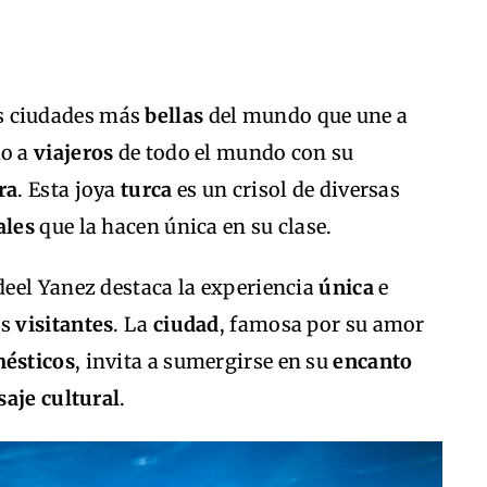
as ciudades más
bellas
del mundo que une a
do a
viajeros
de todo el mundo con su
ra
. Esta joya
turca
es un crisol de diversas
ales
que la hacen única en su clase.
deel Yanez destaca la experiencia
única
e
os
visitantes
. La
ciudad
, famosa por su amor
ésticos
, invita a sumergirse en su
encanto
saje cultural
.