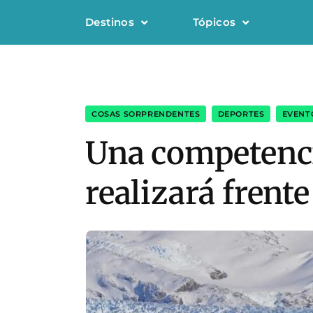
Destinos
Tópicos
COSAS SORPRENDENTES
,
DEPORTES
,
EVENT
Una competenci
realizará frent